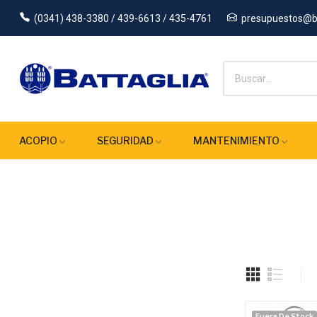
(0341) 438-3380 / 439-6613 / 435-4761
presupuestos@ba
ACOPIO
SEGURIDAD
MANTENIMIENTO
Fuera De Stock