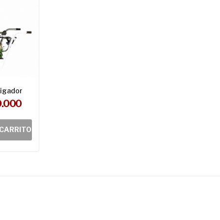
migador
0.000
 CARRITO