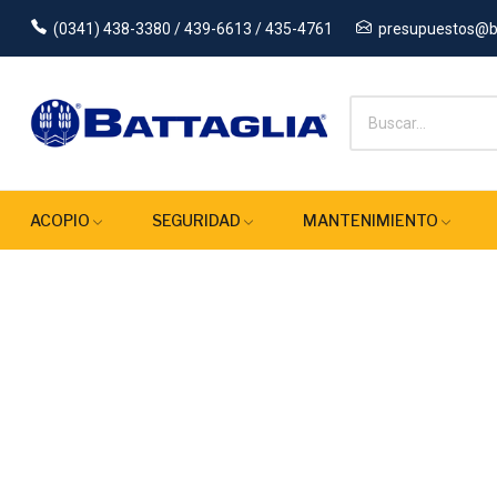
(0341) 438-3380 / 439-6613 / 435-4761
presupuestos@ba
ACOPIO
SEGURIDAD
MANTENIMIENTO