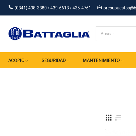
(0341) 438-3380 / 439-6613 / 435-4761
presupuestos@ba
ACOPIO
SEGURIDAD
MANTENIMIENTO