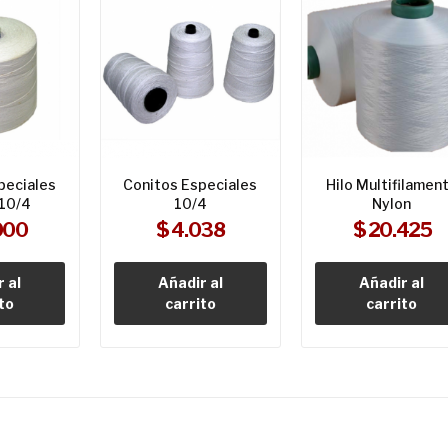
peciales
Conitos Especiales
Hilo Multifilamen
 10/4
10/4
Nylon
000
$ 4.038
$ 20.425
 al
Añadir al
Añadir al
to
carrito
carrito