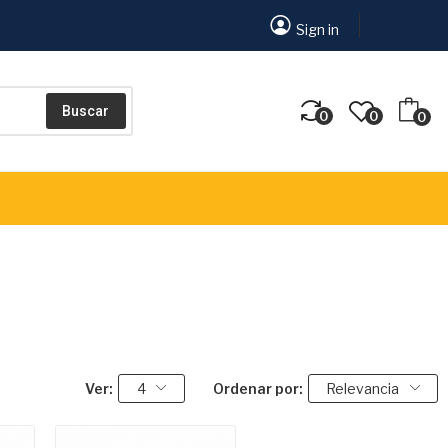
Sign in
Buscar
0
0
0
Ver:
4
Ordenar por:
Relevancia